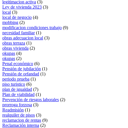
legitimacion activa
(3)
Ley de vivienda 2023
(3)
local
(3)
local de negocio
(4)
mobbing
(2)
modificacion condiciones trabajo
(9)
necesidad familiar
(1)
obras adecuacion local
(3)
obras terraza
(1)
obras vivienda
(2)
okupas
(4)
okupas
(2)
Penal económico
(6)
Pensión de jubilación
(1)
Pensión de orfandad
(1)
periodo prueba
(1)
piso turistico
(6)
plan de igualdad
(7)
Plan de viabilidad
(1)
Prevención de riesgos laborales
(2)
prorroga forzosa
(3)
Readmisión
(1)
realquiler de pisos
(3)
reclamacion de rentas
(9)
Reclamación interna
(2)