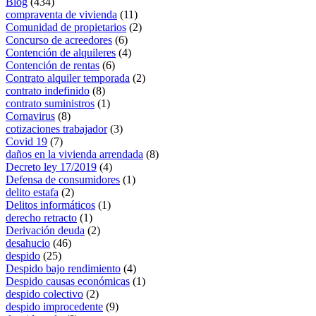
Blog
(434)
compraventa de vivienda
(11)
Comunidad de propietarios
(2)
Concurso de acreedores
(6)
Contención de alquileres
(4)
Contención de rentas
(6)
Contrato alquiler temporada
(2)
contrato indefinido
(8)
contrato suministros
(1)
Cornavirus
(8)
cotizaciones trabajador
(3)
Covid 19
(7)
daños en la vivienda arrendada
(8)
Decreto ley 17/2019
(4)
Defensa de consumidores
(1)
delito estafa
(2)
Delitos informáticos
(1)
derecho retracto
(1)
Derivación deuda
(2)
desahucio
(46)
despido
(25)
Despido bajo rendimiento
(4)
Despido causas económicas
(1)
despido colectivo
(2)
despido improcedente
(9)