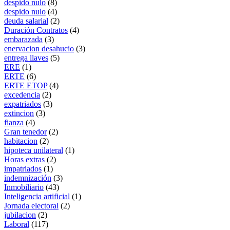
despido nulo
(8)
despido nulo
(4)
deuda salarial
(2)
Duración Contratos
(4)
embarazada
(3)
enervacion desahucio
(3)
entrega llaves
(5)
ERE
(1)
ERTE
(6)
ERTE ETOP
(4)
excedencia
(2)
expatriados
(3)
extincion
(3)
fianza
(4)
Gran tenedor
(2)
habitacion
(2)
hipoteca unilateral
(1)
Horas extras
(2)
impatriados
(1)
indemnización
(3)
Inmobiliario
(43)
Inteligencia artificial
(1)
Jornada electoral
(2)
jubilacion
(2)
Laboral
(117)