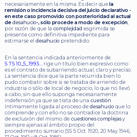
necesariamente en la misma. Es decir que
la
remisión o incidencia decisiva del juicio declarativo -
en este caso promovido con posterioridad al actual
de
desahucio
-, sólo procede a modo de excepción
,
por razón de que la
complejidad
esgrimida se
presente como definitiva impediente para
estimarse el
desahucio
pretendido.
En la sentencia indicada anteriormente de
S TS 10_5_1993…
rige un título bien expresivo como
es el contrato de subarriendo actual, claro y preciso.
La sentencia dice que la parte recurrida bien lo
pudo combatir sobre si se trataba de arriendo de
industria o sólo de local de negocio, lo que no llevó
a cabo, sin que ello suponga necesariamente
indefensión ya que se trata de una
cuestión
íntimamente ligada al proceso de
desahucio
que lo
comprende y con ello no se contradice la doctrina
de exclusión del mismo de
cuestiones
complejas
y
siempre ajenas al ámbito propio del
procedimiento sumario (SS 5 Oct. 1920, 20 May. 1946,