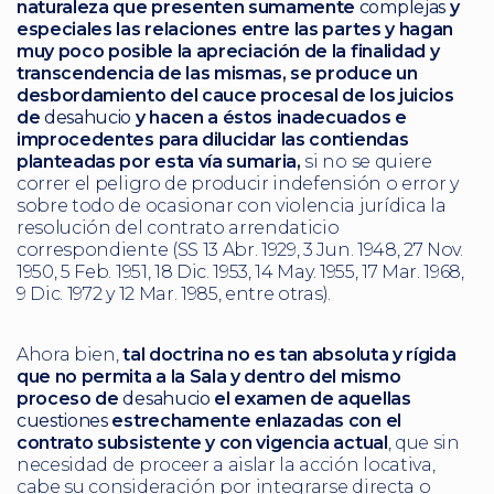
naturaleza que presenten sumamente
complejas
y
especiales las relaciones entre las partes y hagan
muy poco posible la apreciación de la finalidad y
transcendencia de las mismas, se produce un
desbordamiento del cauce procesal de los juicios
de
desahucio
y hacen a éstos inadecuados e
improcedentes para dilucidar las contiendas
planteadas por esta vía sumaria,
si no se quiere
correr el peligro de producir indefensión o error y
sobre todo de ocasionar con violencia jurídica la
resolución del contrato arrendaticio
correspondiente (SS 13 Abr. 1929, 3 Jun. 1948, 27 Nov.
1950, 5 Feb. 1951, 18 Dic. 1953, 14 May. 1955, 17 Mar. 1968,
9 Dic. 1972 y 12 Mar. 1985, entre otras).
Ahora bien,
tal doctrina no es tan absoluta y rígida
que no permita a la Sala y dentro del mismo
proceso de
desahucio
el examen de aquellas
cuestiones
estrechamente enlazadas con el
contrato subsistente y con vigencia actual
, que sin
necesidad de proceer a aislar la acción locativa,
cabe su consideración por integrarse directa o