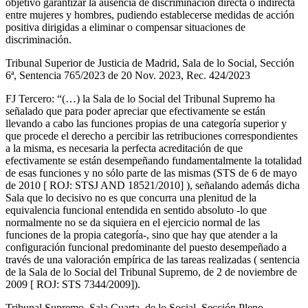
objetivo garantizar la ausencia de discriminación directa o indirecta
entre mujeres y hombres, pudiendo establecerse medidas de acción
positiva dirigidas a eliminar o compensar situaciones de
discriminación.
Tribunal Superior de Justicia de Madrid, Sala de lo Social, Sección
6ª, Sentencia 765/2023 de 20 Nov. 2023, Rec. 424/2023
FJ Tercero: “(…) la Sala de lo Social del Tribunal Supremo ha
señalado que para poder apreciar que efectivamente se están
llevando a cabo las funciones propias de una categoría superior y
que procede el derecho a percibir las retribuciones correspondientes
a la misma, es necesaria la perfecta acreditación de que
efectivamente se están desempeñando fundamentalmente la totalidad
de esas funciones y no sólo parte de las mismas (STS de 6 de mayo
de 2010 [ ROJ: STSJ AND 18521/2010] ), señalando además dicha
Sala que lo decisivo no es que concurra una plenitud de la
equivalencia funcional entendida en sentido absoluto -lo que
normalmente no se da siquiera en el ejercicio normal de las
funciones de la propia categoría-, sino que hay que atender a la
configuración funcional predominante del puesto desempeñado a
través de una valoración empírica de las tareas realizadas ( sentencia
de la Sala de lo Social del Tribunal Supremo, de 2 de noviembre de
2009 [ ROJ: STS 7344/2009]).
Tribunal Supremo, Sala Cuarta, de lo Social, Sección Pleno,