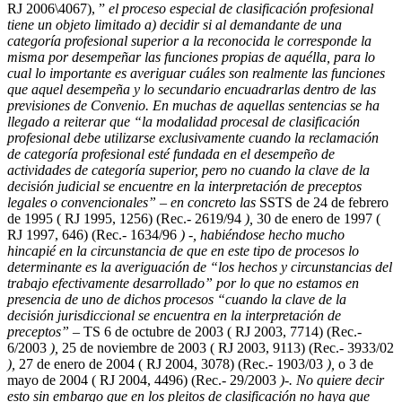
RJ 2006\4067), ”
el proceso especial de clasificación profesional
tiene un objeto limitado a) decidir si al demandante de una
categoría profesional superior a la reconocida le corresponde la
misma por desempeñar las funciones propias de aquélla, para lo
cual
lo importante es averiguar cuáles son realmente las funciones
que aquel desempeña y lo secundario encuadrarlas dentro de las
previsiones de Convenio.
En muchas de aquellas sentencias se ha
llegado a reiterar que “
la modalidad procesal de clasificación
profesional debe utilizarse exclusivamente cuando la reclamación
de categoría profesional esté fundada en el desempeño de
actividades de categoría superior, pero no cuando la clave de la
decisión judicial se encuentre en la interpretación de preceptos
legales o convencionales
” – en concreto las
SSTS de 24 de febrero
de 1995 ( RJ 1995, 1256) (Rec.- 2619/94
),
30 de enero de 1997 (
RJ 1997, 646) (Rec.- 1634/96
) -, habiéndose hecho mucho
hincapié en la circunstancia de que en este tipo de procesos lo
determinante es la averiguación de “los hechos y circunstancias del
trabajo efectivamente desarrollado” por lo que no estamos en
presencia de uno de dichos procesos “cuando la clave de la
decisión jurisdiccional se encuentra en la interpretación de
preceptos” –
TS 6 de octubre de 2003 ( RJ 2003, 7714) (Rec.-
6/2003
),
25 de noviembre de 2003 ( RJ 2003, 9113) (Rec.- 3933/02
),
27 de enero de 2004 ( RJ 2004, 3078) (Rec.- 1903/03
),
o 3 de
mayo de 2004 ( RJ 2004, 4496) (Rec.- 29/2003
)-. No quiere decir
esto sin embargo que en los pleitos de clasificación no haya que