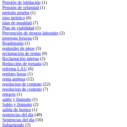
Pensión de jubilación
(1)
Pensión de orfandad
(1)
periodo prueba
(1)
piso turistico
(6)
plan de igualdad
(7)
Plan de viabilidad
(1)
Prevención de riesgos laborales
(2)
prorroga forzosa
(3)
Readmisión
(1)
realquiler de pisos
(3)
reclamacion de rentas
(9)
Reclamación interna
(2)
Reducción de jornada
(2)
reforma LAU
(6)
registro horas
(1)
renta antigua
(12)
resolucion de contrato
(22)
resolucion de contrato
(7)
retracto
(1)
saldo y finiquito
(1)
Saldo y finiquito
(2)
salida de humos
(1)
sentencias del dia
(49)
Sentencias del dia
(10)
Subarriendo
(2)