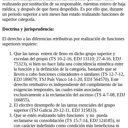
realizando por sustitución de su responsable, mientras estuvo de baja
médica, y después de que fuera despedido. Es por ello que, durante
un periodo superior a seis meses han estado realizando funciones de
superior categoría.
Doctrina y jurisprudencia:
El derecho a las diferencias retributivas por realización de funciones
superiores requiere:
Que las tareas entren de lleno en dicho grupo superior y
excedan del propio (TS 10-2-16, EDJ 13110; 27-4-16, EDJ
75323), si bien no hace falta una coincidencia mimética entre
la función y la definición de la categoría, bastando que se
lleven a cabo funciones coincidentes o similares (TS 12-7-12,
EDJ 189079; TSJ País Vasco 14-1-20, EDJ 564570). Este
derecho retributivo es independiente del cumplimiento de las
exigencias temporales, las cuales están asociadas
exclusivamente a la reclamación del ascenso (TS 4-7-08, EDJ
166855).
El efectivo desempeño de las tareas esenciales del grupo
superior (TSJ Galicia 20-12-11, EDJ 315833).
Que se estén realizando tales funciones y no pueda
reclamarse su consolidación (TS 15-7-14, EDJ 124185), ni
con carácter indefinido como condición más beneficiosa ni