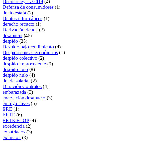
Decreto ley 17/2019
(4)
Defensa de consumidores
(1)
delito estafa
(2)
Delitos informáticos
(1)
derecho retracto
(1)
Derivación deuda
(2)
desahucio
(46)
despido
(25)
Despido bajo rendimiento
(4)
Despido causas económicas
(1)
despido colectivo
(2)
despido improcedente
(9)
despido nulo
(8)
despido nulo
(4)
deuda salarial
(2)
Duración Contratos
(4)
embarazada
(3)
enervacion desahucio
(3)
entrega llaves
(5)
ERE
(1)
ERTE
(6)
ERTE ETOP
(4)
excedencia
(2)
expatriados
(3)
extincion
(3)