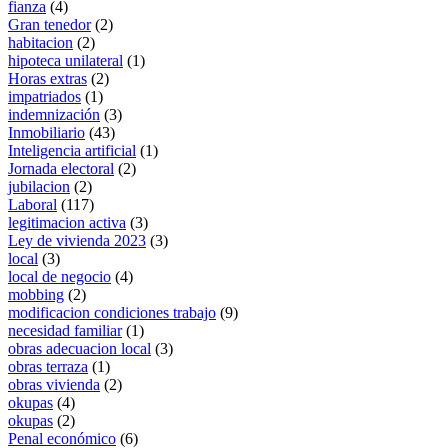
fianza
(4)
Gran tenedor
(2)
habitacion
(2)
hipoteca unilateral
(1)
Horas extras
(2)
impatriados
(1)
indemnización
(3)
Inmobiliario
(43)
Inteligencia artificial
(1)
Jornada electoral
(2)
jubilacion
(2)
Laboral
(117)
legitimacion activa
(3)
Ley de vivienda 2023
(3)
local
(3)
local de negocio
(4)
mobbing
(2)
modificacion condiciones trabajo
(9)
necesidad familiar
(1)
obras adecuacion local
(3)
obras terraza
(1)
obras vivienda
(2)
okupas
(4)
okupas
(2)
Penal económico
(6)