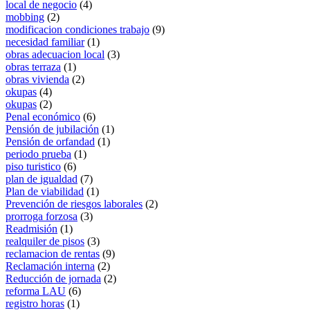
local de negocio
(4)
mobbing
(2)
modificacion condiciones trabajo
(9)
necesidad familiar
(1)
obras adecuacion local
(3)
obras terraza
(1)
obras vivienda
(2)
okupas
(4)
okupas
(2)
Penal económico
(6)
Pensión de jubilación
(1)
Pensión de orfandad
(1)
periodo prueba
(1)
piso turistico
(6)
plan de igualdad
(7)
Plan de viabilidad
(1)
Prevención de riesgos laborales
(2)
prorroga forzosa
(3)
Readmisión
(1)
realquiler de pisos
(3)
reclamacion de rentas
(9)
Reclamación interna
(2)
Reducción de jornada
(2)
reforma LAU
(6)
registro horas
(1)