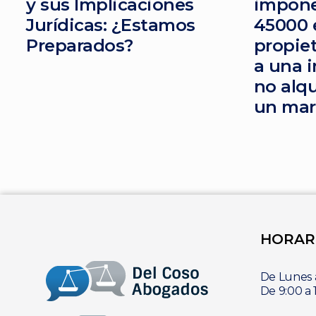
y sus Implicaciones
impone
Jurídicas: ¿Estamos
45000 
Preparados?
propiet
a una i
no alqu
un mar
HORAR
De Lunes a
De 9:00 a 