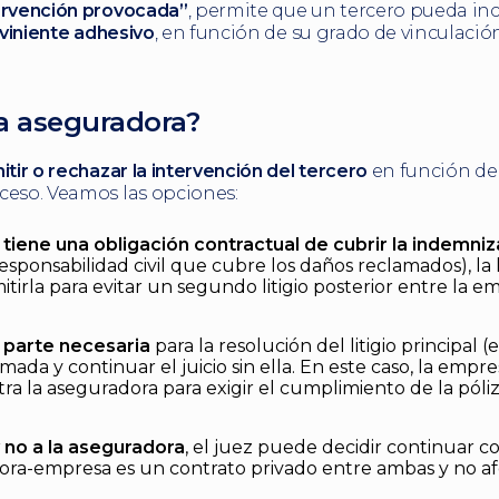
tervención provocada”
, permite que un tercero pueda in
rviniente adhesivo
, en función de su grado de vinculació
la aseguradora?
itir o rechazar la intervención del tercero
en función de 
ceso. Veamos las opciones:
tiene una obligación contractual de cubrir la indemniz
sponsabilidad civil que cubre los daños reclamados), la 
tirla para evitar un segundo litigio posterior entre la em
s parte necesaria
para la resolución del litigio principal (
mada y continuar el juicio sin ella. En este caso, la empr
a la aseguradora para exigir el cumplimiento de la póliza
 no a la aseguradora
, el juez puede decidir continuar con
adora-empresa es un contrato privado entre ambas y no a