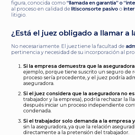
figura, conocida como
“llamada en garantía” o “in
al proceso en calidad de
litisconsorte pasivo
o
inte
litigio.
¿Está el juez obligado a llamar a 
No necesariamente. El juez tiene la facultad de
adm
pertinencia y necesidad de su incorporación al pro
Si la empresa demuestra que la aseguradora 
ejemplo, porque tiene suscrito un seguro de re
proceso sería procedente, y el juez podría admi
aseguradora.
Si el juez considera que la aseguradora no e
trabajador y la empresa), podría rechazar la lla
después iniciar un proceso independiente contr
condenada.
Si el trabajador solo demanda a la empresa y
sin la aseguradora, ya que la relación asegur
directamente a la pretensión del trabajador.