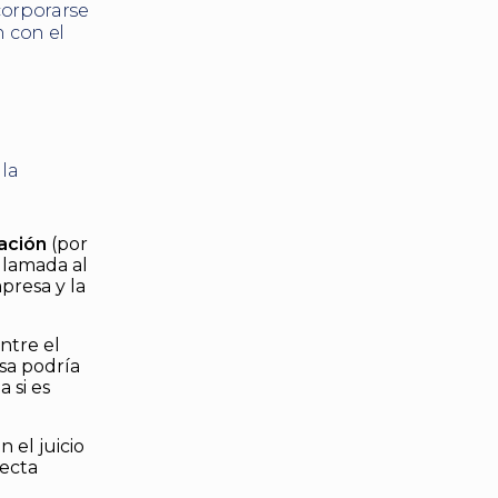
corporarse
n con el
la
ación
(por
llamada al
presa y la
entre el
esa podría
 si es
 el juicio
fecta