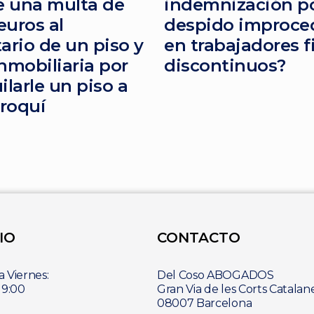
 una multa de
indemnización p
euros al
despido improce
ario de un piso y
en trabajadores f
nmobiliaria por
discontinuos?
ilarle un piso a
roquí
IO
CONTACTO
 Viernes:
Del Coso ABOGADOS
19:00
Gran Via de les Corts Catalan
08007 Barcelona