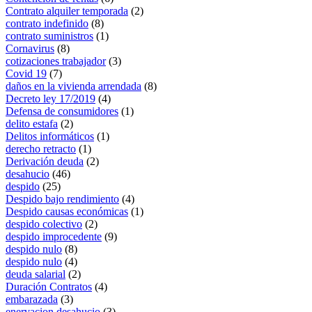
Contrato alquiler temporada
(2)
contrato indefinido
(8)
contrato suministros
(1)
Cornavirus
(8)
cotizaciones trabajador
(3)
Covid 19
(7)
daños en la vivienda arrendada
(8)
Decreto ley 17/2019
(4)
Defensa de consumidores
(1)
delito estafa
(2)
Delitos informáticos
(1)
derecho retracto
(1)
Derivación deuda
(2)
desahucio
(46)
despido
(25)
Despido bajo rendimiento
(4)
Despido causas económicas
(1)
despido colectivo
(2)
despido improcedente
(9)
despido nulo
(8)
despido nulo
(4)
deuda salarial
(2)
Duración Contratos
(4)
embarazada
(3)
enervacion desahucio
(3)