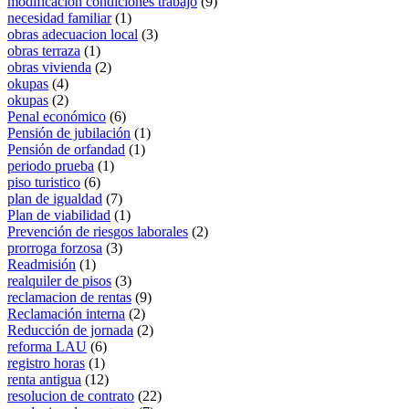
modificacion condiciones trabajo
(9)
necesidad familiar
(1)
obras adecuacion local
(3)
obras terraza
(1)
obras vivienda
(2)
okupas
(4)
okupas
(2)
Penal económico
(6)
Pensión de jubilación
(1)
Pensión de orfandad
(1)
periodo prueba
(1)
piso turistico
(6)
plan de igualdad
(7)
Plan de viabilidad
(1)
Prevención de riesgos laborales
(2)
prorroga forzosa
(3)
Readmisión
(1)
realquiler de pisos
(3)
reclamacion de rentas
(9)
Reclamación interna
(2)
Reducción de jornada
(2)
reforma LAU
(6)
registro horas
(1)
renta antigua
(12)
resolucion de contrato
(22)