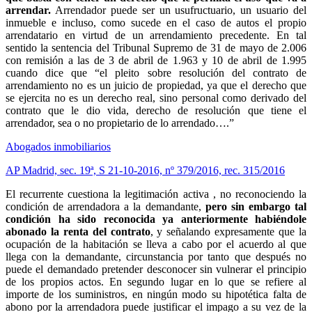
arrendar.
Arrendador puede ser un usufructuario, un usuario del
inmueble e incluso, como sucede en el caso de autos el propio
arrendatario en virtud de un arrendamiento precedente. En tal
sentido la sentencia del Tribunal Supremo de 31 de mayo de 2.006
con remisión a las de 3 de abril de 1.963 y 10 de abril de 1.995
cuando dice que “el pleito sobre resolución del contrato de
arrendamiento no es un juicio de propiedad, ya que el derecho que
se ejercita no es un derecho real, sino personal como derivado del
contrato que le dio vida, derecho de resolución que tiene el
arrendador, sea o no propietario de lo arrendado….”
Abogados inmobiliarios
AP Madrid, sec. 19ª, S 21-10-2016, nº 379/2016, rec. 315/2016
El recurrente cuestiona la
legitimación activa
, no reconociendo la
condición de
arrendadora
a la demandante,
pero sin embargo tal
condición ha sido reconocida ya anteriormente habiéndole
abonado la renta del contrato
, y señalando expresamente que la
ocupación de la habitación se lleva a cabo por el acuerdo al que
llega con la demandante, circunstancia por tanto que después no
puede el demandado pretender desconocer sin vulnerar el principio
de los propios actos. En segundo lugar en lo que se refiere al
importe de los suministros, en ningún modo su hipotética falta de
abono por la
arrendadora
puede justificar el impago a su vez de la