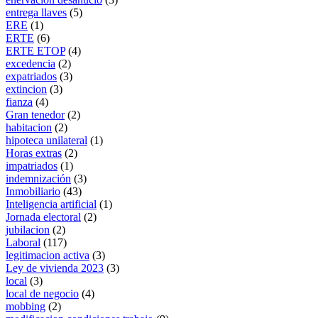
entrega llaves
(5)
ERE
(1)
ERTE
(6)
ERTE ETOP
(4)
excedencia
(2)
expatriados
(3)
extincion
(3)
fianza
(4)
Gran tenedor
(2)
habitacion
(2)
hipoteca unilateral
(1)
Horas extras
(2)
impatriados
(1)
indemnización
(3)
Inmobiliario
(43)
Inteligencia artificial
(1)
Jornada electoral
(2)
jubilacion
(2)
Laboral
(117)
legitimacion activa
(3)
Ley de vivienda 2023
(3)
local
(3)
local de negocio
(4)
mobbing
(2)