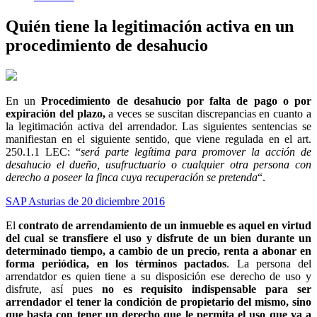
Quién tiene la legitimación activa en un
procedimiento de desahucio
En un
Procedimiento de desahucio por falta de pago o por
expiración del plazo,
a veces se suscitan discrepancias en cuanto a
la legitimación activa del arrendador. Las siguientes sentencias se
manifiestan en el siguiente sentido, que viene regulada en el art.
250.1.1 LEC: “
será parte legítima para promover la acción de
desahucio el dueño, usufructuario o cualquier otra persona con
derecho a poseer la finca cuya recuperación se pretenda
“.
SAP Asturias de 20 diciembre 2016
El
contrato de arrendamiento de un inmueble es aquel en virtud
del cual se transfiere el uso y disfrute de un bien durante un
determinado tiempo, a cambio de un precio, renta a abonar en
forma periódica, en los términos pactados
. La persona del
arrendatdor es quien tiene a su disposición ese derecho de uso y
disfrute, así pues
no es requisito indispensable para ser
arrendador el tener la condición de propietario del mismo, sino
que basta con tener un derecho que le permita el uso que va a