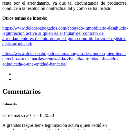
renta por el arrendatario, ya que tal circunstancia de producirse,
conduce a la resolución contractual tal y como se ha instado.
Otros temas de interés:
https://www.delcosoabogados.com/abogado-inmobiliario-desahucio-
legitimacion-activa-si-quien-es-el-titular-del-contrato-de-
arrendamiento-es-distinto-del-que-figura-como-titular-en-el-registro-
de-la-propiedad/
https://www.delcosoabogados.com/abogado-desahucio-quien-tiene-
derecho-a-reclamar-las-rentas-si-la-vivienda-arrendada-ha-sido-
adjudicada-a-una-entidad-bancaria/
Comentarios
Eduardo
31 de marzo 2017, 10:20:20
A grandes rasgos tiene legitimación activa quien cedió en