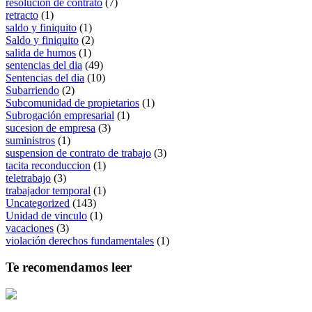
resolucion de contrato
(7)
retracto
(1)
saldo y finiquito
(1)
Saldo y finiquito
(2)
salida de humos
(1)
sentencias del dia
(49)
Sentencias del dia
(10)
Subarriendo
(2)
Subcomunidad de propietarios
(1)
Subrogación empresarial
(1)
sucesion de empresa
(3)
suministros
(1)
suspension de contrato de trabajo
(3)
tacita reconduccion
(1)
teletrabajo
(3)
trabajador temporal
(1)
Uncategorized
(143)
Unidad de vinculo
(1)
vacaciones
(3)
violación derechos fundamentales
(1)
Te recomendamos leer