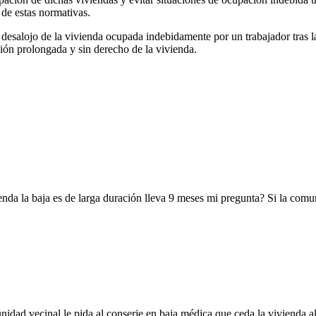
 de estas normativas.
 desalojo de la vivienda ocupada indebidamente por un trabajador tras l
ión prolongada y sin derecho de la vivienda.
nda la baja es de larga duración lleva 9 meses mi pregunta? Si la comun
idad vecinal le pida al conserje en baja médica que ceda la vivienda al 