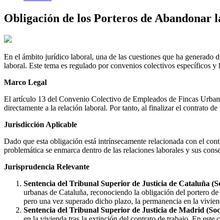
Obligación de los Porteros de Abandonar l
En el ámbito jurídico laboral, una de las cuestiones que ha generado di
laboral. Este tema es regulado por convenios colectivos específicos y ha
Marco Legal
El artículo 13 del Convenio Colectivo de Empleados de Fincas Urbanas 
directamente a la relación laboral. Por tanto, al finalizar el contrato 
Jurisdicción Aplicable
Dado que esta obligación está intrínsecamente relacionada con el contra
problemática se enmarca dentro de las relaciones laborales y sus cons
Jurisprudencia Relevante
Sentencia del Tribunal Superior de Justicia de Cataluña (
urbanas de Cataluña, reconociendo la obligación del portero de d
pero una vez superado dicho plazo, la permanencia en la viviend
Sentencia del Tribunal Superior de Justicia de Madrid (So
en la vivienda tras la extinción del contrato de trabajo. En este 