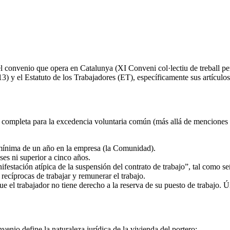
 el convenio que opera en Catalunya (XI Conveni col·lectiu de treball 
13) y el Estatuto de los Trabajadores (ET), específicamente sus artículo
completa para la excedencia voluntaria común (más allá de menciones g
 mínima de un año en la empresa (la Comunidad).
ses ni superior a cinco años.
ifestación atípica de la suspensión del contrato de trabajo”, tal como s
recíprocas de trabajar y remunerar el trabajo.
 el trabajador no tiene derecho a la reserva de su puesto de trabajo. 
venio define la naturaleza jurídica de la vivienda del portero: