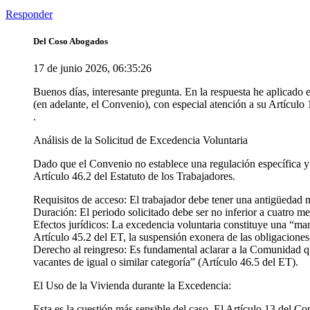
Responder
Del Coso Abogados
17 de junio 2026, 06:35:26
Buenos días, interesante pregunta. En la respuesta he aplicado
(en adelante, el Convenio), con especial atención a su Artículo 
.
Análisis de la Solicitud de Excedencia Voluntaria
Dado que el Convenio no establece una regulación específica y 
Artículo 46.2 del Estatuto de los Trabajadores.
Requisitos de acceso: El trabajador debe tener una antigüedad
Duración: El periodo solicitado debe ser no inferior a cuatro me
Efectos jurídicos: La excedencia voluntaria constituye una “man
Artículo 45.2 del ET, la suspensión exonera de las obligaciones 
Derecho al reingreso: Es fundamental aclarar a la Comunidad que
vacantes de igual o similar categoría” (Artículo 46.5 del ET).
El Uso de la Vivienda durante la Excedencia:
Esta es la cuestión más sensible del caso. El Artículo 13 del Con