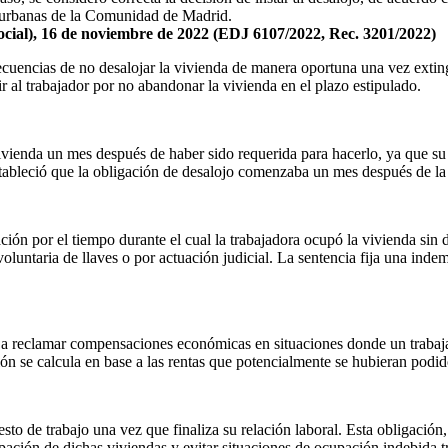
s urbanas de la Comunidad de Madrid.
Social), 16 de noviembre de 2022 (EDJ 6107/2022, Rec. 3201/2022)
ecuencias de no desalojar la vivienda de manera oportuna una vez extingu
 al trabajador por no abandonar la vivienda en el plazo estipulado.
vivienda un mes después de haber sido requerida para hacerlo, ya que su
 estableció que la obligación de desalojo comenzaba un mes después de la 
n por el tiempo durante el cual la trabajadora ocupó la vivienda sin der
oluntaria de llaves o por actuación judicial. La sentencia fija una ind
 a reclamar compensaciones económicas en situaciones donde un trabajad
n se calcula en base a las rentas que potencialmente se hubieran podid
sto de trabajo una vez que finaliza su relación laboral. Esta obligación
upación de dichas viviendas y evitar situaciones de ocupación indebida t