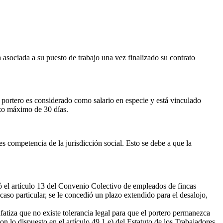
a asociada a su puesto de trabajo una vez finalizado su contrato
 portero es considerado como salario en especie y está vinculado
lazo máximo de 30 días.
es competencia de la jurisdicción social. Esto se debe a que la
có el artículo 13 del Convenio Colectivo de empleados de fincas
caso particular, se le concedió un plazo extendido para el desalojo,
nfatiza que no existe tolerancia legal para que el portero permanezca
con lo dispuesto en el artículo 49.1 e) del Estatuto de los Trabajadores