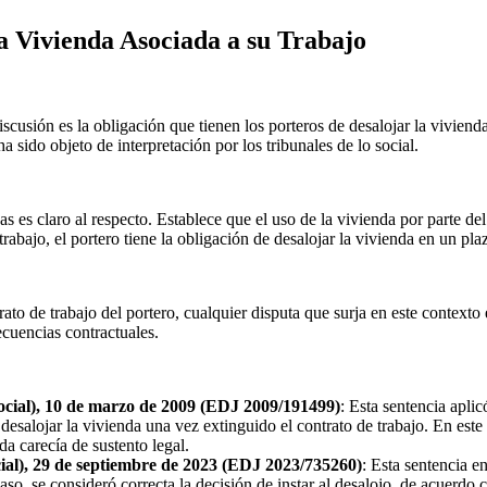
a Vivienda Asociada a su Trabajo
scusión es la obligación que tienen los porteros de desalojar la viviend
 sido objeto de interpretación por los tribunales de lo social.
es claro al respecto. Establece que el uso de la vivienda por parte del
de trabajo, el portero tiene la obligación de desalojar la vivienda en un p
to de trabajo del portero, cualquier disputa que surja en este contexto 
ecuencias contractuales.
Social), 10 de marzo de 2009 (EDJ 2009/191499)
: Esta sentencia apli
esalojar la vivienda una vez extinguido el contrato de trabajo. En este 
a carecía de sustento legal.
cial), 29 de septiembre de 2023 (EDJ 2023/735260)
: Esta sentencia e
caso, se consideró correcta la decisión de instar al desalojo, de acuerdo 