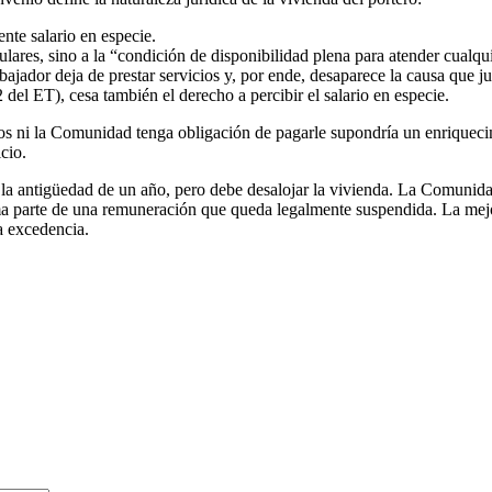
nte salario en especie.
lares, sino a la “condición de disponibilidad plena para atender cualqui
bajador deja de prestar servicios y, por ende, desaparece la causa que jus
 del ET), cesa también el derecho a percibir el salario en especie.
icios ni la Comunidad tenga obligación de pagarle supondría un enriquec
icio.
e la antigüedad de un año, pero debe desalojar la vivienda. La Comunida
rma parte de una remuneración que queda legalmente suspendida. La mejor
la excedencia.